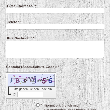
E-Mail-Adresse:
*
Telefon:
Ihre Nachricht:
*
Captcha (Spam-Schutz-Code): *
Bitte geben Sie den Code ein
↺
*
Hiermit erkläre ich mich
einverstanden, dass meine in das